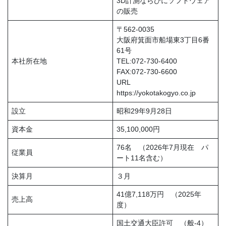
3D計測ならびにソフトウェア
の販売
〒562-0035
大阪府箕面市船場東3丁目6番
61号
本社所在地
TEL:072-730-6400
FAX:072-730-6600
URL
https://yokotakogyo.co.jp
設立
昭和29年9月28日
資本金
35,100,000円
76名 （2026年7月現在 パ
従業員
ート11名含む）
決算月
３月
41億7,118万円 （2025年
売上高
度）
国土交通大臣許可 （般-4）