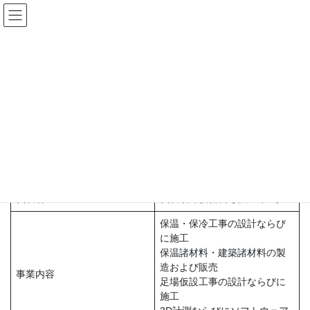
コ
ナ
ン
ビ
テ
ゲ
ン
ー
会社概要
ツ
シ
へ
ョ
ス
ン
HOME
会社情報
会社概要
キ
に
ッ
移
プ
動
横田工業株式会社
商号
YOKOTA INDUSTRIAL CO.,
LTD.
代表者
代表取締役社長 横田 和馬
保温・保冷工事の設計ならび
に施工
保温諸材料・建築諸材料の製
造および販売
事業内容
足場仮設工事の設計ならびに
施工