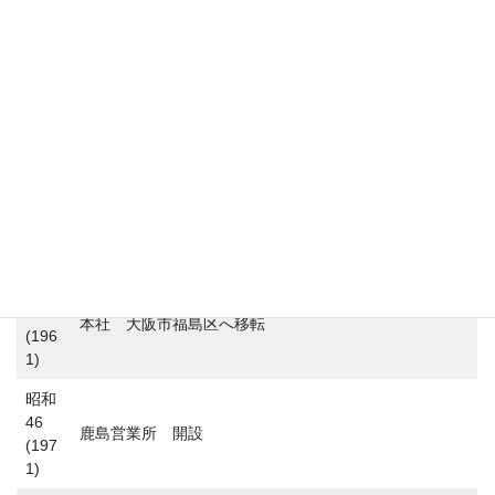
本社を大阪市西区立売掘に、営業所を山口県防府市に置
4)
く。
昭和
30
高砂営業所 開設
(195
5)
昭和
35
富士営業所 開設
(196
0)
昭和
36
本社 大阪市福島区へ移転
(196
1)
昭和
46
鹿島営業所 開設
(197
1)