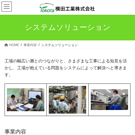
コ
ナ
ン
ビ
テ
ゲ
ン
ー
システムソリューション
ツ
シ
へ
ョ
ス
ン
HOME
事業内容
システムソリューション
キ
に
ッ
移
プ
動
工場の幅広い層とのつながりと、さまざまな工事による知見を活
かし、工場が抱えている問題をシステムによって解決へと導きま
す。
事業内容