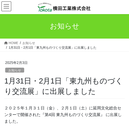
コ
ナ
ン
ビ
テ
ゲ
ン
ー
お知らせ
ツ
シ
へ
ョ
ス
ン
HOME
お知らせ
キ
に
1月31日・2月1日「東九州ものづくり交流展」に出展しました
ッ
移
プ
動
2025年2月3日
お知らせ
1月31日・2月1日「東九州ものづく
り交流展」に出展しました
２０２５年１月３１日（金）、２月１日（土）に延岡文化総合セ
ンターで開催された『第4回 東九州ものづくり交流展』 に出展し
ました。