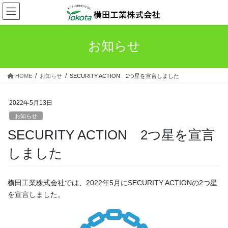
コ
ナ
ン
ビ
テ
ゲ
ン
ー
お知らせ
ツ
シ
へ
ョ
ス
ン
HOME
お知らせ
SECURITY ACTION 2つ星を宣言しました
キ
に
ッ
移
プ
動
2022年5月13日
お知らせ
SECURITY ACTION 2つ星を宣言
しました
横田工業株式会社では、2022年5月にSECURITY ACTIONの2つ星
を宣言しました。